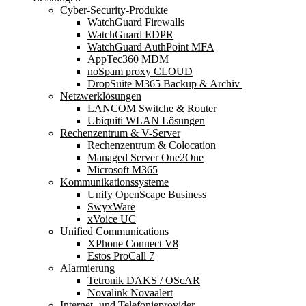
Cyber-Security-Produkte
WatchGuard Firewalls
WatchGuard EDPR
WatchGuard AuthPoint MFA
AppTec360 MDM
noSpam proxy CLOUD
DropSuite M365 Backup & Archiv ​
Netzwerklösungen
LANCOM Switche & Router
Ubiquiti WLAN Lösungen
Rechenzentrum & V-Server
Rechenzentrum & Colocation
Managed Server One2One
Microsoft M365
Kommunikationssysteme
Unify OpenScape Business
SwyxWare
xVoice UC
Unified Communications
XPhone Connect V8
Estos ProCall 7
Alarmierung
Tetronik DAKS / OScAR
Novalink Novaalert
Internet- und Telefonieprovider