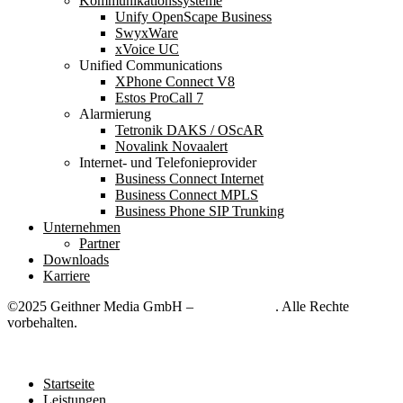
Kommunikationssysteme
Unify OpenScape Business
SwyxWare
xVoice UC
Unified Communications
XPhone Connect V8
Estos ProCall 7
Alarmierung
Tetronik DAKS / OScAR
Novalink Novaalert
Internet- und Telefonieprovider
Business Connect Internet
Business Connect MPLS
Business Phone SIP Trunking
Unternehmen
Partner
Downloads
Karriere
©2025 Geithner Media GmbH –
Sichtbar24.de
. Alle Rechte
vorbehalten.
Startseite
Leistungen