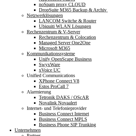
noSpam proxy CLOUD
DropSuite M365 Backup & Archiv ​
Netzwerklösungen
LANCOM Switche & Router
Ubiquiti WLAN Lösungen
Rechenzentrum & V-Server
Rechenzentrum & Colocation
Managed Server One2One
Microsoft M365
Kommunikationssysteme
Unify OpenScape Business
SwyxWare
xVoice UC
Unified Communications
XPhone Connect V8
Estos ProCall 7
Alarmierung
Tetronik DAKS / OScAR
Novalink Novaalert
Internet- und Telefonieprovider
Business Connect Internet
Business Connect MPLS
Business Phone SIP Trunking
Unternehmen
Partner