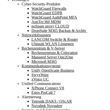
Cyber-Security-Produkte
WatchGuard Firewalls
WatchGuard EDPR
WatchGuard AuthPoint MFA
AppTec360 MDM
noSpam proxy CLOUD
DropSuite M365 Backup & Archiv ​
Netzwerklösungen
LANCOM Switche & Router
Ubiquiti WLAN Lösungen
Rechenzentrum & V-Server
Rechenzentrum & Colocation
Managed Server One2One
Microsoft M365
Kommunikationssysteme
Unify OpenScape Business
SwyxWare
xVoice UC
Unified Communications
XPhone Connect V8
Estos ProCall 7
Alarmierung
Tetronik DAKS / OScAR
Novalink Novaalert